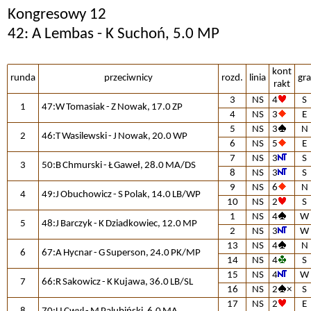
Kongresowy 12
42: A Lembas - K Suchoń, 5.0 MP
kont
runda
przeciwnicy
rozd.
linia
gra
rakt
3
NS
4
S
1
47:W Tomasiak - Z Nowak, 17.0 ZP
4
NS
3
E
5
NS
3
N
2
46:T Wasilewski - J Nowak, 20.0 WP
6
NS
5
E
7
NS
3
S
3
50:B Chmurski - Ł Gaweł, 28.0 MA/DS
8
NS
3
S
9
NS
6
N
4
49:J Obuchowicz - S Polak, 14.0 LB/WP
10
NS
2
S
1
NS
4
W
5
48:J Barczyk - K Dziadkowiec, 12.0 MP
2
NS
3
W
13
NS
4
N
6
67:A Hycnar - G Superson, 24.0 PK/MP
14
NS
4
S
15
NS
4
W
7
66:R Sakowicz - K Kujawa, 36.0 LB/SL
16
NS
2
×
S
17
NS
2
E