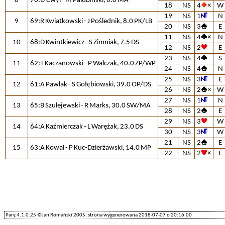
8
70:U Cwyl - M Palubiński, 6.0 MA
18
NS
4
×
W
19
NS
1
N
9
69:R Kwiatkowski - J Poślednik, 8.0 PK/LB
20
NS
3
E
11
NS
4
×
N
10
68:D Kwintkiewicz - S Zimniak, 7.5 DS
12
NS
2
E
23
NS
4
S
11
62:T Kaczanowski - P Walczak, 40.0 ZP/WP
24
NS
4
N
25
NS
3
E
12
61:A Pawlak - S Gołębiowski, 39.0 OP/DS
26
NS
2
×
W
27
NS
1
N
13
65:B Szulejewski - R Marks, 30.0 SW/MA
28
NS
2
E
29
NS
3
W
14
64:A Kaźmierczak - L Warężak, 23.0 DS
30
NS
3
W
21
NS
2
E
15
63:A Kowal - P Kuc-Dzierżawski, 14.0 MP
22
NS
2
×
E
Pary.4.1.0.25 ©Jan Romański'2005, strona wygenerowana 2018-07-07 o 20:16:00