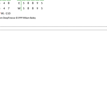
4
4
8
E
5
8
8
9
5
4
4
7
W
5
8
8
9
5
W, -110
em DeepFinesse ©1999 Wiliam Bailey