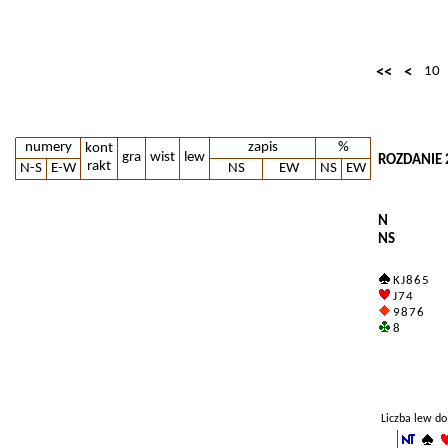
<<
<
10
numery
zapis
%
kont
gra
wist
lew
ROZDANIE 
rakt
N-S
E-W
NS
EW
NS
EW
N
NS
K J 8 6 5
J 7 4
9 8 7 6
8
Liczba lew do