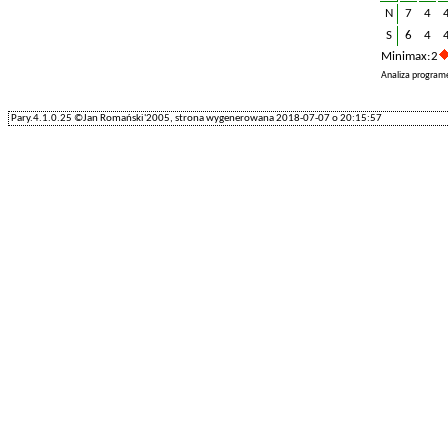
N
7
4
S
6
4
Minimax: 2
Analiza program
Pary.4.1.0.25 ©Jan Romański'2005, strona wygenerowana 2018-07-07 o 20:15:57