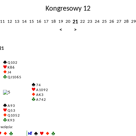
Kongresowy 12
21
11
12
13
14
15
16
17
18
19
20
22
23
24
25
26
27
28
29
<
>
21
Q 10 2
K 8 6
J 4
Q J 10 6 5
7 4
A 10 9 2
A K 3
A 7 4 2
A 9 3
Q 5 3
Q 10 5 2
K 9 3
 wzięcia: