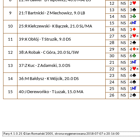
8
22:W Gaweł - D Filipowicz, 40.0 MA/DS
12
NS
2
13
NS
3
9
21:T Bartnicki - Z Miechowicz, 9.0 LB
14
NS
3
15
NS
4
10
25:R Kiełczewski - K Bączek, 21.0 SL/MA
16
NS
3
27
NS
2
×
11
39:K Obłój - T Struzik, 9.0 DS
28
NS
2
29
NS
4
×
12
38:A Robak - C Góra, 20.0 SL/SW
30
NS
6
21
NS
3
13
37:Z Kuc - Z Adamski, 3.0 DS
22
NS
2
×
23
NS
4
14
36:M Bałdysz - K Wójcik, 20.0 DS
24
NS
4
25
NS
1
15
40:J Derewońko - T Luzak, 15.0 MA
26
NS
2
Pary.4.1.0.25 ©Jan Romański'2005, strona wygenerowana 2018-07-07 o 20:16:00