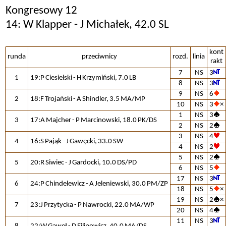
Kongresowy 12
14: W Klapper - J Michałek, 42.0 SL
kont
runda
przeciwnicy
rozd.
linia
rakt
7
NS
3
1
19:P Ciesielski - H Krzymiński, 7.0 LB
8
NS
3
9
NS
6
2
18:F Trojański - A Shindler, 3.5 MA/MP
10
NS
3
×
1
NS
3
3
17:A Majcher - P Marcinowski, 18.0 PK/DS
2
NS
2
3
NS
4
4
16:S Pająk - J Gawęcki, 33.0 SW
4
NS
2
5
NS
2
5
20:R Siwiec - J Gardocki, 10.0 DS/PD
6
NS
5
17
NS
3
6
24:P Chindelewicz - A Jeleniewski, 30.0 PM/ZP
18
NS
5
×
19
NS
2
×
7
23:J Przytycka - P Nawrocki, 22.0 MA/WP
20
NS
4
11
NS
3