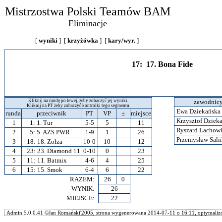
Mistrzostwa Polski Teamów BAM
Eliminacje
[
wyniki
] [
krzyżówka
] [
kary/wyr.
]
17: 17. Bona Fide
Kliknij na rundę po lewej, żeby zobaczyć jej wyniki.
zawodnic
Kliknij na PT żeby zobaczyć kontrolki tego segmentu.
Ewa Dziekańska
runda
przeciwnik
PT
VP
±
miejsce
Krzysztof Dziek
1
1:
1. Tur
5-5
5
11
Ryszard Lachow
2
5:
5. AZS PWR
1-9
1
26
Przemysław Sali
3
18:
18. Zołza
10-0
10
12
4
23:
23. Diamond 11
0-10
0
23
5
11:
11. Batmix
4-6
4
25
6
15:
15. Smok
6-4
6
22
RAZEM:
26
0
WYNIK:
26
MIEJSCE:
22
Admin.5.0.0.41 ©Jan Romański'2005, strona wygenerowana 2014-07-11 o 16:11, optymalizo