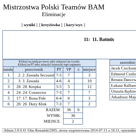
Mistrzostwa Polski Teamów BAM
Eliminacje
[
wyniki
] [
krzyżówka
] [
kary/wyr.
]
11: 11. Batmix
Kliknij na rundę po lewej, żeby zobaczyć jej wyniki.
zawodnic
Kliknij na PT żeby zobaczyć kontrolki tego segmentu.
Jacek Ciechom
runda
przeciwnik
PT
VP
±
miejsce
Edmund Czub
1
2:
2. Zawada Secound
7-3
7
3
Renata Dance
2
3:
3. Zawada
4-6
4
10
Łukasz Kalbar
3
28:
28. Kropka
5-5
5
12
Urszula Kędzi
4
24:
24. Connector
7-3
7
7
Arkadiusz Maj
5
17:
17. Bona Fide
6-4
6
3
6
26:
26. Duży Kluk
7-3
7
2
RAZEM:
36
0
WYNIK:
36
MIEJSCE:
2
Admin.5.0.0.41 ©Jan Romański'2005, strona wygenerowana 2014-07-11 o 16:11, optymalizo