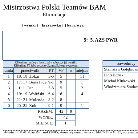
Mistrzostwa Polski Teamów BAM
Eliminacje
[
wyniki
] [
krzyżówka
] [
kary/wyr.
]
5: 5. AZS PWR
Kliknij na rundę po lewej, żeby zobaczyć jej wyniki.
zawodnicy
Kliknij na PT żeby zobaczyć kontrolki tego segmentu.
Stanisław Gołębiow
runda
przeciwnik
PT
VP
±
miejsce
Piotr Ilczuk
1
18:
18. Zołza
5-5
5
11
Michał Klukowski
2
17:
17. Bona Fide
9-1
9
1
Włodzimierz Stark
3
1:
1. Tur
5-5
5
2
4
19:
19. Woliński
6-4
6
4
5
21:
21. Molenda
8-2
8
1
6
25:
25. Rob
9-1
9
1
RAZEM:
42
0
WYNIK:
42
MIEJSCE:
1
Admin.5.0.0.41 ©Jan Romański'2005, strona wygenerowana 2014-07-11 o 16:11, optymalizo