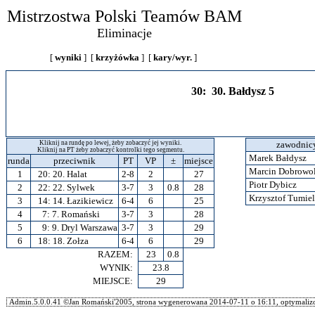
Mistrzostwa Polski Teamów BAM
Eliminacje
[
wyniki
] [
krzyżówka
] [
kary/wyr.
]
30: 30. Bałdysz 5
Kliknij na rundę po lewej, żeby zobaczyć jej wyniki.
zawodnic
Kliknij na PT żeby zobaczyć kontrolki tego segmentu.
Marek Bałdysz
runda
przeciwnik
PT
VP
±
miejsce
Marcin Dobrowo
1
20:
20. Halat
2-8
2
27
Piotr Dybicz
2
22:
22. Sylwek
3-7
3
0.8
28
Krzysztof Tumie
3
14:
14. Łazikiewicz
6-4
6
25
4
7:
7. Romański
3-7
3
28
5
9:
9. Dryl Warszawa
3-7
3
29
6
18:
18. Zołza
6-4
6
29
RAZEM:
23
0.8
WYNIK:
23.8
MIEJSCE:
29
Admin.5.0.0.41 ©Jan Romański'2005, strona wygenerowana 2014-07-11 o 16:11, optymalizo