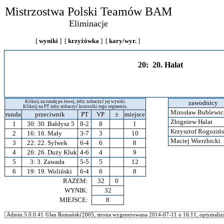
Mistrzostwa Polski Teamów BAM
Eliminacje
[
wyniki
] [
krzyżówka
] [
kary/wyr.
]
20: 20. Halat
Kliknij na rundę po lewej, żeby zobaczyć jej wyniki.
zawodnicy
Kliknij na PT żeby zobaczyć kontrolki tego segmentu.
Mirosław Bublewi
runda
przeciwnik
PT
VP
±
miejsce
Zbigniew Halat
1
30:
30. Bałdysz 5
8-2
8
1
Krzysztof Rogoziń
2
16:
16. Mały
3-7
3
10
Maciej Wierzbicki
3
22:
22. Sylwek
6-4
6
8
4
26:
26. Duży Kluk
4-6
4
9
5
3:
3. Zawada
5-5
5
12
6
19:
19. Woliński
6-4
6
8
RAZEM:
32
0
WYNIK:
32
MIEJSCE:
8
Admin.5.0.0.41 ©Jan Romański'2005, strona wygenerowana 2014-07-11 o 16:11, optymalizo