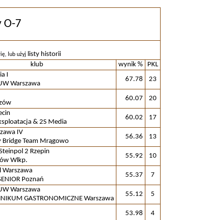
y O-7
listy historii
ię, lub użyj
klub
wynik %
PKL
a I
67.78
23
UW Warszawa
60.07
20
czów
ecin
60.02
17
ksploatacja & 2S Media
zawa IV
56.36
13
y Bridge Team Mrągowo
-Steinpol 2 Rzepin
55.92
10
ów Wlkp.
l Warszawa
55.37
7
ENIOR Poznań
UW Warszawa
55.12
5
HNIKUM GASTRONOMICZNE Warszawa
53.98
4