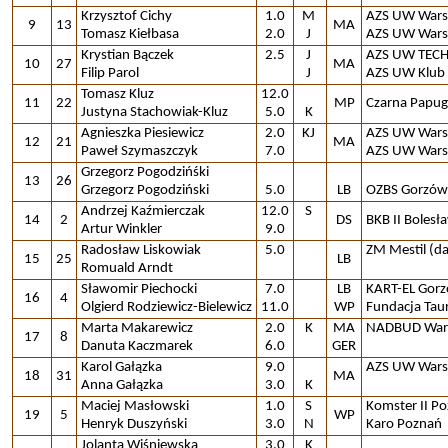
Krzysztof Cichy
1.0
M
AZS UW Wars
9
13
MA
Tomasz Kiełbasa
2.0
J
AZS UW Warsz
Krystian Bączek
2.5
J
AZS UW TEC
10
27
MA
Filip Parol
J
AZS UW Klub
Tomasz Kluz
12.0
11
22
MP
Czarna Papug
Justyna Stachowiak-Kluz
5.0
K
Agnieszka Piesiewicz
2.0
KJ
AZS UW Wars
12
21
MA
Paweł Szymaszczyk
7.0
AZS UW War
Grzegorz Pogodzińśki
13
26
Grzegorz Pogodziński
5.0
LB
OZBS Gorzów
Andrzej Kaźmierczak
12.0
S
14
2
DS
BKB II Bolesł
Artur Winkler
9.0
Radosław Liskowiak
5.0
ZM Mestil (
15
25
LB
Romuald Arndt
Sławomir Piechocki
7.0
LB
KART-EL Gor
16
4
Olgierd Rodziewicz-Bielewicz
11.0
WP
Fundacja Tau
Marta Makarewicz
2.0
K
MA
NADBUD War
17
8
Danuta Kaczmarek
6.0
GER
Karol Gałązka
9.0
AZS UW War
18
31
MA
Anna Gałązka
3.0
K
Maciej Masłowski
1.0
S
Komster II P
19
5
WP
Henryk Duszyński
3.0
N
Karo Poznań
Jolanta Wiśniewska
3.0
K