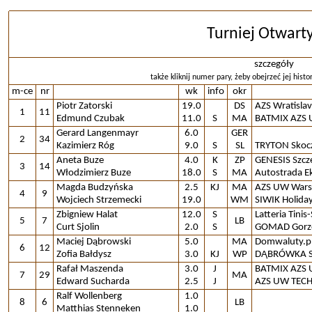
Turniej Otwart
szczegóły
także kliknij numer pary, żeby obejrzeć jej histor
m-ce
nr
wk
info
okr
Piotr Zatorski
19.0
DS
AZS Wratislavi
1
11
Edmund Czubak
11.0
S
MA
BATMIX AZS 
Gerard Langenmayr
6.0
GER
2
34
Kazimierz Róg
9.0
S
SL
TRYTON Sko
Aneta Buze
4.0
K
ZP
GENESIS Szcz
3
14
Włodzimierz Buze
18.0
S
MA
Autostrada E
Magda Budzyńska
2.5
KJ
MA
AZS UW Wars
4
9
Wojciech Strzemecki
19.0
WM
SIWIK Holida
Zbigniew Halat
12.0
S
Latteria Tinis
5
7
LB
Curt Sjolin
2.0
S
GOMAD Gorz
Maciej Dąbrowski
5.0
MA
Domwaluty.p
6
12
Zofia Bałdysz
3.0
KJ
WP
DĄBRÓWKA S
Rafał Maszenda
3.0
J
BATMIX AZS 
7
29
MA
Edward Sucharda
2.5
J
AZS UW TEC
Ralf Wollenberg
1.0
8
6
LB
Matthias Stenneken
1.0