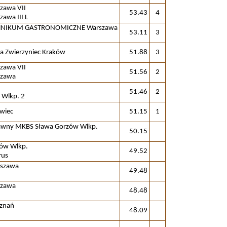
zawa VII
53.43
4
awa III L
HNIKUM GASTRONOMICZNE Warszawa
53.11
3
a Zwierzyniec Kraków
51.88
3
zawa VII
51.56
2
szawa
51.46
2
 Wlkp. 2
awiec
51.15
1
dawny MKBS Sława Gorzów Wlkp.
50.15
zów Wlkp.
49.52
rus
szawa
49.48
szawa
48.48
oznań
48.09