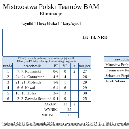
Mistrzostwa Polski Teamów BAM
Eliminacje
[
wyniki
] [
krzyżówka
] [
kary/wyr.
]
13: 13. NRD
Kliknij na rundę po lewej, żeby zobaczyć jej wyniki.
zawodni
Kliknij na PT żeby zobaczyć kontrolki tego segmentu.
Mirosław Fech
runda
przeciwnik
PT
VP
±
miejsce
Przemysław Ku
1
7:
7. Romański
0-0
0
2
27
Sebastian Piep
2
24:
24. Connector
4-6
4
26
Jacek Sikora
3
21:
21. Molenda
1-9
1
29
4
6:
6. Kowal
6-4
6
29
5
18:
18. Zołza
3-7
3
30
6
2:
2. Zawada Secound
9-1
9
25
RAZEM:
23
2
WYNIK:
25
MIEJSCE:
25
Admin.5.0.0.41 ©Jan Romański'2005, strona wygenerowana 2014-07-11 o 16:11, optymalizo